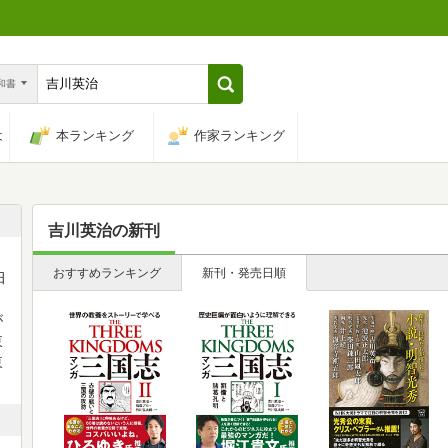
n和書
は
本ランキング
作家ランキング
吉川英治
の新刊
おすすめランキング
新刊・発売日順
田
が
東
東