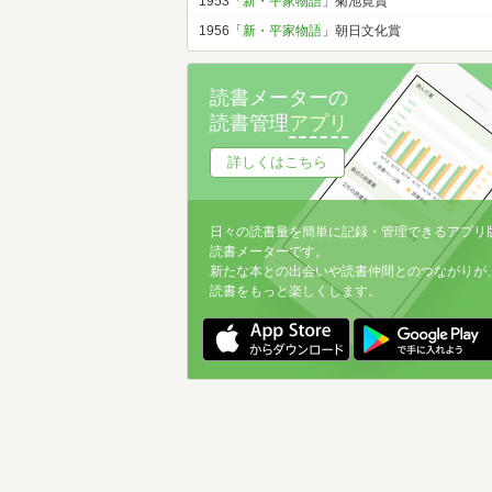
1953「
新・平家物語
」菊池寛賞
1956「
新・平家物語
」朝日文化賞
読書メーターの
読書管理
アプリ
詳しくはこちら
日々の読書量を簡単に記録・管理できるアプリ
読書メーターです。
新たな本との出会いや読書仲間とのつながりが
読書をもっと楽しくします。