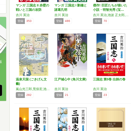
マンガ 三国志 II 赤壁の
マンガ 三国志 I 劉備と
傑作! 巨匠たちが描いた
戦いと三国の攻防
諸葛孔明
小説・明智光秀 (宝…
吉川 英治
吉川 英治
吉川 英治,池波 正太郎,山田 風太郎,柴田 錬三郎,井上 靖,海音寺 潮五郎
登録
353
登録
486
登録
70
版
、
温泉天国 (ごきげん文
江戸城心中 (角川文庫)
三国志 第9巻 出師の巻
藝)
嵐山光三郎,荒俣宏,池内紀,池波正太郎,井伏鱒二,植村直己,岡本かの子,岡本綺堂,小川未明,角田光代,川端康成,川本三郎,北杜夫,斎藤茂太,坂口安吾,高村光太郎,武田百合子,太宰治,田辺聖子,種村季弘,田村隆一,田山花袋,つげ義春,平林たい子,松本英子,村上春樹,室生犀星,山下清,柳美里,横尾忠則,吉川英治,四谷シモン
吉川 英治
吉川 英治
登録
282
登録
21
登録
23