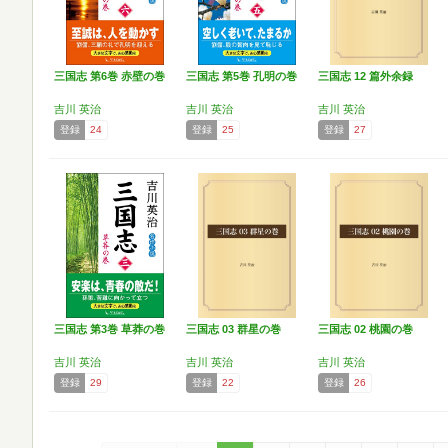
三国志 第6巻 赤壁の巻
三国志 第5巻 孔明の巻
三国志 12 篇外余録
吉川 英治
吉川 英治
吉川 英治
登録
24
登録
25
登録
27
三国志 第3巻 草莽の巻
三国志 03 群星の巻
三国志 02 桃園の巻
吉川 英治
吉川 英治
吉川 英治
登録
29
登録
22
登録
26