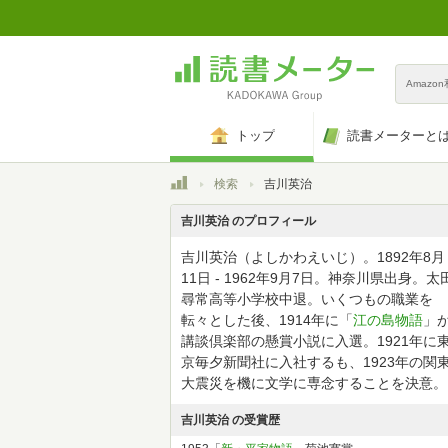
Amazo
トップ
読書メーターと
トップ
検索
吉川英治
吉川英治 のプロフィール
吉川英治（よしかわえいじ）。1892年8月
11日 - 1962年9月7日。神奈川県出身。太
尋常高等小学校中退。いくつもの職業を
転々とした後、1914年に「
江の島物語
」
講談倶楽部の懸賞小説に入選。1921年に
京毎夕新聞社に入社するも、1923年の関
大震災を機に文学に専念することを決意。
吉川英治 の受賞歴