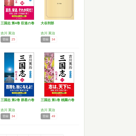
三国志 第4巻 臣道の巻
大谷刑部
吉川 英治
吉川 英治
登録
25
登録
34
三国志 第2巻 群星の巻
三国志 第1巻 桃園の巻
吉川 英治
吉川 英治
登録
34
登録
49