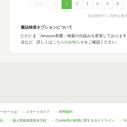
最初
前
1
2
3
4
5
6
全208件中 1 - 20件を表
書誌検索オプションについて
ただいま「Amazon和書」検索の仕組みを変更しておりま
法など、詳しくは
こちらのお知らせ
をご確認ください。
ーターとは
スタートガイド
利用規約
社
個人情報保護基本方針
Cookie等の利用に関するガイドライン
サ