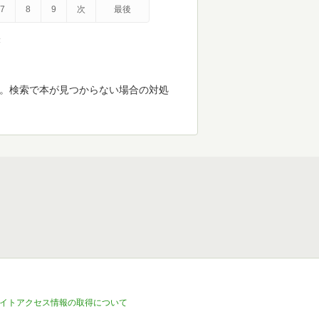
7
8
9
次
最後
示
す。検索で本が見つからない場合の対処
イトアクセス情報の取得について