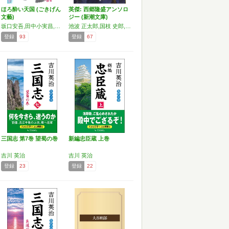
ほろ酔い天国 (ごきげん
英傑: 西郷隆盛アンソロ
文藝)
ジー (新潮文庫)
坂口安吾,田中小実昌,筒井康隆,平松洋子,森茉莉,吉田健一,青木正児,安部公房,嵐山光三郎,池波正太郎,井上ひさし,植草甚一,内田百閒,大竹聡,小沼丹,角田光代,鴨居羊子,坂口謹一郎,佐多稲子,佐藤垢石,椎名誠,澁澤龍彦,太宰治,立原正秋,辰野隆,田村隆一,外村繁,永井龍男,中島らも,野呂邦暢,萩原朔太郎,埴谷雄高,正岡子規,町田康,山口瞳,山本周五郎,横山隆一,吉川英治,吉田健一,吉村昭,吉行淳之介,若山牧水
池波 正太郎,国枝 史郎,吉川 英治,菊池 寛,松本 清張
登録
93
登録
67
三国志 第7巻 望蜀の巻
新編忠臣蔵 上巻
吉川 英治
吉川 英治
登録
23
登録
22