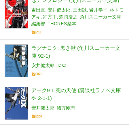
念アンソロジー (角川スニーカー文庫)
吉田直
安井健太郎
三田誠
岩井恭平
林トモ
アキ
冲方丁
森岡浩之
角川スニーカー文庫
編集部
THORES柴本
211
ラグナロク: 黒き獣 (角川スニーカー文
庫 92-1)
安井健太郎
Tasa
361
アーク9 1 死の天使 (講談社ラノベ文庫
や 2-1-1)
安井健太郎
緒方剛志
224