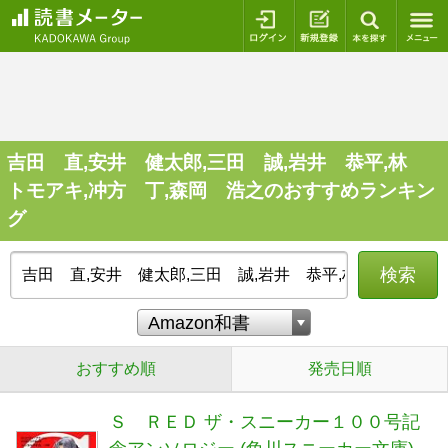
ログイン
新規登録
本を探
吉田 直,安井 健太郎,三田 誠,岩井 恭平,林
トモアキ,冲方 丁,森岡 浩之のおすすめランキン
グ
検索
おすすめ順
発売日順
Ｓ ＲＥＤ ザ・スニーカー１００号記