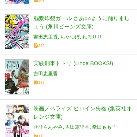
247
脳漿炸裂ガール さあ○○ように踊りまし
ょう (角川ビーンズ文庫)
吉田恵里香
ちゃつぼ
れるりり
230
実験刑事トトリ (Linda BOOKS!)
吉田恵里香
199
映画ノベライズ ヒロイン失格 (集英社オ
レンジ文庫)
せひらあやみ
吉田恵里香
幸田もも子
170