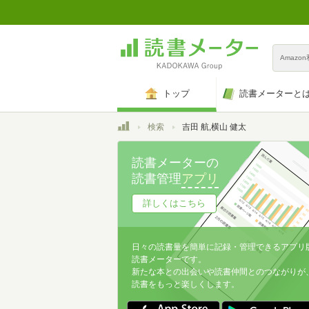
Amazo
トップ
読書メーターと
トップ
検索
吉田 航,横山 健太
読書メーターの
読書管理
アプリ
詳しくはこちら
日々の読書量を簡単に記録・管理できるアプリ
読書メーターです。
新たな本との出会いや読書仲間とのつながりが
読書をもっと楽しくします。