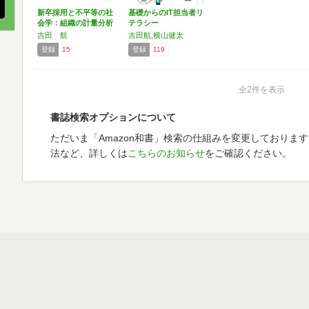
新卒採用と不平等の社
基礎からのIT担当者リ
会学：組織の計量分析
テラシー
が映…
吉田 航
吉田航,横山健太
登録
15
登録
119
全2件を表示
書誌検索オプションについて
ただいま「Amazon和書」検索の仕組みを変更しておりま
法など、詳しくは
こちらのお知らせ
をご確認ください。