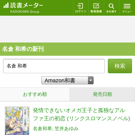
ログイン
新規登録
本を探
名倉 和希の新刊
検索
おすすめ順
発売日順
発情できないオメガ王子と孤独なアル
ファ王の初恋 (リンクスロマンスノベル)
名倉和希
笠井あゆみ