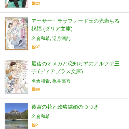
23
アーサー・ラザフォード氏の光満ちる
祝福 (ダリア文庫)
名倉和希
逆月酒乱
37
最後のオメガと恋知らずのアルファ王
子 (ディアプラス文庫)
名倉和希
亀井高秀
50
後宮の花と政略結婚のつづき
名倉和希
2