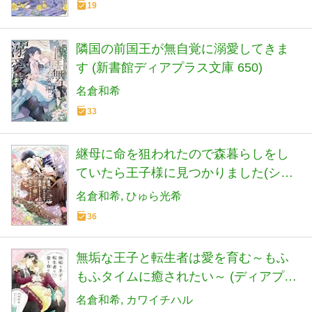
19
隣国の前国王が無自覚に溺愛してきま
す (新書館ディアプラス文庫 650)
名倉和希
33
継母に命を狙われたので森暮らしをし
ていたら王子様に見つかりました(ショ
コラノベルス)
名倉和希
ひゅら光希
36
無垢な王子と転生者は愛を育む～もふ
もふタイムに癒されたい～ (ディアプラ
ス文庫)
名倉和希
カワイチハル