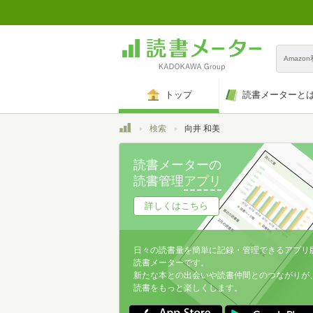
Amazo
トップ
読書メーターと
トップ
検索
向井 和美
読書メーターの
読書管理
アプリ
詳しくはこちら
日々の読書量を簡単に記録・管理できるアプリ
読書メーターです。
新たな本との出会いや読書仲間とのつながりが
読書をもっと楽しくします。