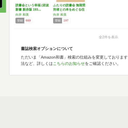
読書会という幸福 (岩波
ふたりの読書会 無期受
新書 新赤版 193…
刑者との本をめぐる往
復…
向井 和美
向井 和美
登録
689
登録
197
全2件を表示
書誌検索オプションについて
ただいま「Amazon和書」検索の仕組みを変更しておりま
法など、詳しくは
こちらのお知らせ
をご確認ください。