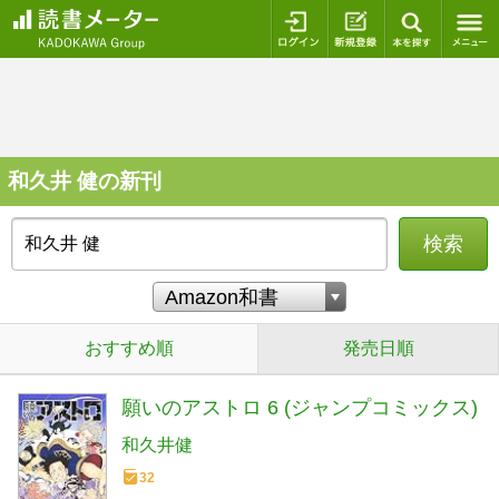
ログイン
新規登録
本を探
和久井 健の新刊
検索
おすすめ順
発売日順
願いのアストロ 6 (ジャンプコミックス)
和久井健
32