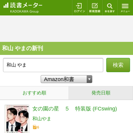
ログイン
新規登録
本を探
和山 やまの新刊
検索
おすすめ順
発売日順
女の園の星 ５ 特装版 (FCswing)
和山やま
6