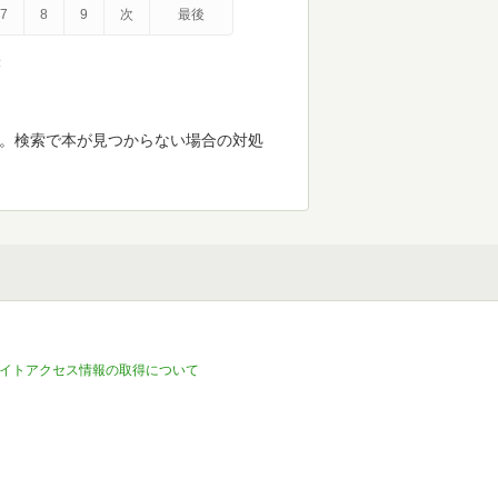
7
8
9
次
最後
示
す。検索で本が見つからない場合の対処
イトアクセス情報の取得について