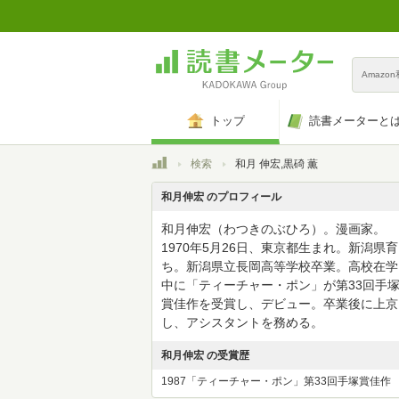
Amazo
トップ
読書メーターと
トップ
検索
和月 伸宏,黒碕 薫
和月伸宏 のプロフィール
和月伸宏（わつきのぶひろ）。漫画家。
1970年5月26日、東京都生まれ。新潟県育
ち。新潟県立長岡高等学校卒業。高校在学
中に「ティーチャー・ポン」が第33回手
賞佳作を受賞し、デビュー。卒業後に上京
し、アシスタントを務める。
和月伸宏 の受賞歴
1987「ティーチャー・ポン」第33回手塚賞佳作