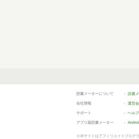
読書メーターについて
読書メ
会社情報
運営会
サポート
ヘルプ
アプリ版読書メーター
Andr
※本サイトはアフィリエイトプログ