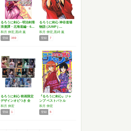
るろうに剣心─明治剣客
るろうに剣心 神谷道場
浪漫譚・北海道編─ 6…
物語 (JUMP j …
和月 伸宏,黒碕 薫
和月 伸宏,黒碕 薫
登録
369
登録
7
るろうに剣心 映画限定
『るろうに剣心』ジャ
デザインオビつき 全
ンプ ベストバトル
1…
TOP…
和月 伸宏
和月 伸宏
登録
1
登録
6