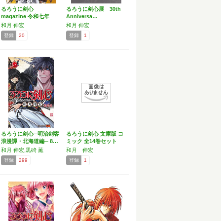
るろうに剣心
るろうに剣心展 30th
magazine 令和七年
Anniversa…
夏…
和月 伸宏
和月 伸宏
登録
20
登録
1
るろうに剣心─明治剣客
るろうに剣心 文庫版 コ
浪漫譚・北海道編─ 8…
ミック 全14巻セット
和月 伸宏,黒碕 薫
和月 伸宏
登録
299
登録
1