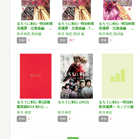
るろうに剣心 -明治剣客
るろうに剣心─明治剣客
るろうに剣心 -明治剣客
浪漫譚・北海道編- …
浪漫譚・北海道編─ 7…
浪漫譚・北海道編- …
和月伸宏,黒碕薫
和月 伸宏,黒碕 薫
和月伸宏,黒碕薫
登録
3
登録
327
登録
1
るろうに剣心 第1話複
るろうに剣心 (2012)
るろうに剣心―明治剣
製原稿BOX 剣×心 …
客浪漫譚― モノクロ版
…
和月 伸宏
和月伸宏
和月伸宏
登録
2
登録
2
登録
1