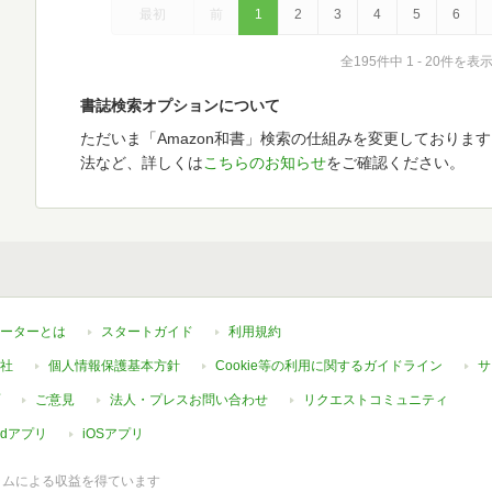
最初
前
1
2
3
4
5
6
全195件中 1 - 20件を表
書誌検索オプションについて
ただいま「Amazon和書」検索の仕組みを変更しておりま
法など、詳しくは
こちらのお知らせ
をご確認ください。
ーターとは
スタートガイド
利用規約
社
個人情報保護基本方針
Cookie等の利用に関するガイドライン
サ
ご意見
法人・プレスお問い合わせ
リクエストコミュニティ
oidアプリ
iOSアプリ
ラムによる収益を得ています