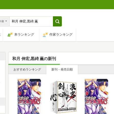
n和書
は
本ランキング
作家ランキング
和月 伸宏,黒碕 薫
の新刊
おすすめランキング
新刊・発売日順
塚