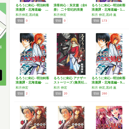
るろうに剣心 -明治剣客
浪客剑心：东京篇（全6
るろうに剣心─明治剣客
浪漫譚・北海道編- …
册） 二十世纪的浪漫
浪漫譚・北海道編─ 1…
传…
和月伸宏,黒碕薫
和月伸宏
和月 伸宏,黒碕 薫
登録
0
登録
0
登録
173
版
、
るろうに剣心 -明治剣客
るろうに剣心 アナザー
るろうに剣心─明治剣客
浪漫譚・北海道編- …
ストーリーズ (集英社…
浪漫譚・北海道編─ 9…
和月伸宏
和月 伸宏
和月 伸宏,黒碕 薫
登録
2
登録
20
登録
260