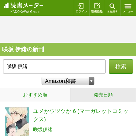
ログイン
新規登録
本を探
咲坂 伊緒の新刊
検索
おすすめ順
発売日順
ユメかウツツか 6 (マーガレットコミッ
クス)
咲坂伊緒