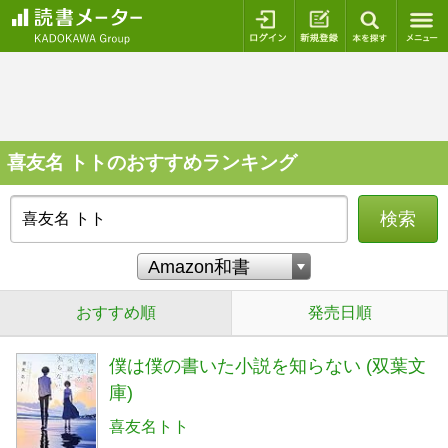
ログイン
新規登録
本を探
喜友名 トトのおすすめランキング
検索
おすすめ順
発売日順
僕は僕の書いた小説を知らない (双葉文
庫)
喜友名トト