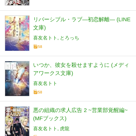
リバーシブル・ラブ―初恋解離― (LINE
文庫)
喜友名トト
とろっち
58
いつか、彼女を殺せますように (メディ
アワークス文庫)
喜友名トト
58
悪の組織の求人広告 2 ~営業部覚醒編~
(MFブックス)
喜友名トト
虎龍