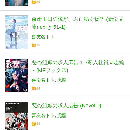
80
余命１日の僕が、君に紡ぐ物語 (新潮文
庫nex き 51-1)
喜友名トト
76
悪の組織の求人広告 1 ~新入社員立志編
~ (MFブックス)
喜友名トト
虎龍
64
悪の組織の求人広告 (Novel 0)
喜友名トト
虎龍
62