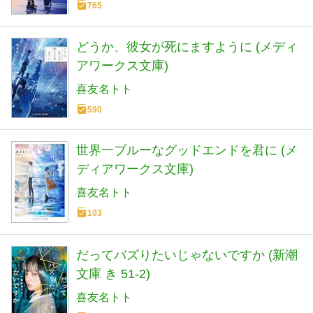
765
どうか、彼女が死にますように (メディ
アワークス文庫)
喜友名トト
590
世界一ブルーなグッドエンドを君に (メ
ディアワークス文庫)
喜友名トト
103
だってバズりたいじゃないですか (新潮
文庫 き 51-2)
喜友名トト