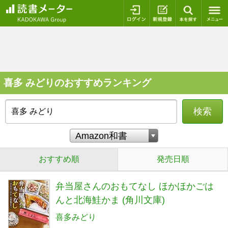
ログイン
新規登録
本を探
喜多 みどりのおすすめランキング
検索
おすすめ順
発売日順
弁当屋さんのおもてなし ほかほかごは
んと北海鮭かま (角川文庫)
喜多みどり