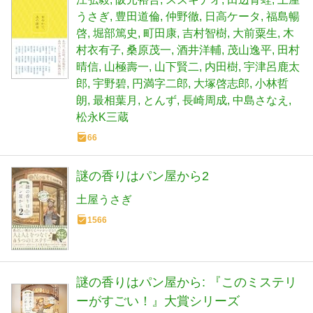
うさぎ
豊田道倫
仲野徹
日高ケータ
福島暢
啓
堀部篤史
町田康
吉村智樹
大前粟生
木
村衣有子
桑原茂一
酒井洋輔
茂山逸平
田村
晴信
山極壽一
山下賢二
内田樹
宇津呂鹿太
郎
宇野碧
円満字二郎
大塚啓志郎
小林哲
朗
最相葉月
とんず
長崎周成
中島さなえ
松永K三蔵
66
謎の香りはパン屋から2
土屋うさぎ
1566
謎の香りはパン屋から: 『このミステリ
ーがすごい！』大賞シリーズ