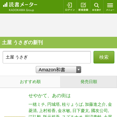
ログイン
新規登録
本を探
土屋 うさぎの新刊
検索
おすすめ順
発売日順
せやかて、あの街は
一穂ミチ
円城塔
桂りょうば
加藤進之介
金
菱清
上村裕香
金水敏
日下慶太
國友公司
江弘毅
阪元裕吾
スズキナオ
田辺青蛙
土屋