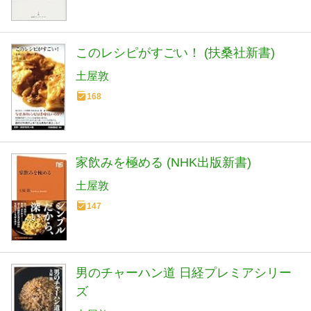
このレシピがすごい！ (扶桑社新書)
土屋敦
168
家飲みを極める (NHK出版新書)
土屋敦
147
男のチャーハン道 日経プレミアシリー
ズ