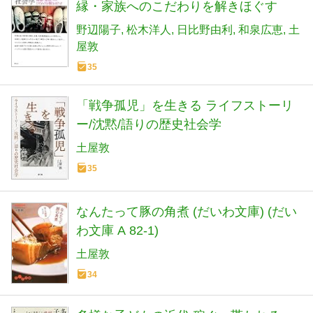
縁・家族へのこだわりを解きほぐす
野辺陽子
松木洋人
日比野由利
和泉広恵
土
屋敦
35
「戦争孤児」を生きる ライフストーリ
ー/沈黙/語りの歴史社会学
土屋敦
35
なんたって豚の角煮 (だいわ文庫) (だい
わ文庫 A 82-1)
土屋敦
34