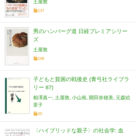
土屋敦
137
男のハンバーグ道 日経プレミアシリー
ズ
土屋敦
108
子どもと貧困の戦後史 (青弓社ライブラ
リー 87)
相澤真一
土屋敦
小山裕
開田奈穂美
元森絵
里子
35
〈ハイブリッドな親子〉の社会学: 血