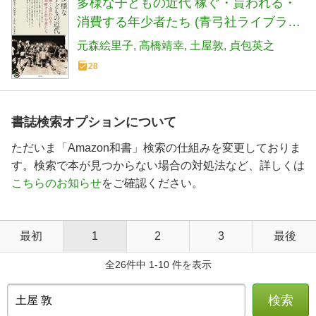
多様な子どもの近代 稼ぐ・貰われる・
消費する年少者たち (青弓社ライブラリ
ー)
元森絵里子
高橋靖幸
土屋敦
貞包英之
28
書誌検索オプションについて
ただいま「Amazon和書」検索の仕組みを変更しておりま
す。検索で本が見つからない場合の対処法など、詳しくは
こちらのお知らせ
をご確認ください。
最初
1
2
3
最後
全26件中 1-10 件を表示
検索