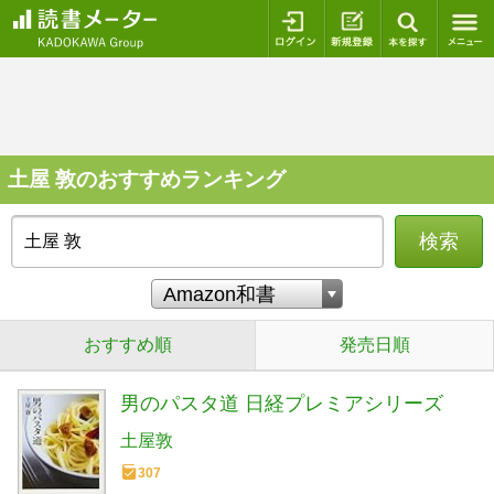
ログイン
新規登録
本を探
土屋 敦のおすすめランキング
検索
おすすめ順
発売日順
男のパスタ道 日経プレミアシリーズ
土屋敦
307