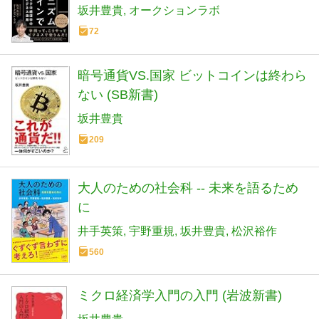
坂井豊貴
オークションラボ
72
暗号通貨VS.国家 ビットコインは終わら
ない (SB新書)
坂井豊貴
209
大人のための社会科 -- 未来を語るため
に
井手英策
宇野重規
坂井豊貴
松沢裕作
560
ミクロ経済学入門の入門 (岩波新書)