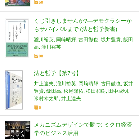
50
くじ引きしませんか?―デモクラシーか
らサバイバルまで (法と哲学新書)
瀧川裕英
岡﨑晴輝
古田徹也
坂井豊貴
飯田
高
瀧川裕英
88
法と哲学【第7号】
井上達夫
瀧川裕英
岡﨑晴輝
古田徹也
坂井
豊貴
飯田高
松尾隆佑
松田和樹
田中成明
米村幸太郎
井上達夫
6
メカニズムデザインで勝つ: ミクロ経済
学のビジネス活用