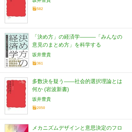
坂井豊貴
582
「決め方」の経済学―――「みんなの
意見のまとめ方」を科学する
坂井豊貴
361
多数決を疑う――社会的選択理論とは
何か (岩波新書)
坂井豊貴
2050
メカニズムデザインと意思決定のフロ