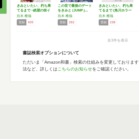
きみといたい、朽ち果
この世で最後のデート
きみといたい、朽ち果
てるまで ~絶望の街イ
をきみと (JUMP j…
てるまで (角川ホラー
タ…
文…
坊木 椎哉
坊木 椎哉
坊木 椎哉
登録
935
登録
262
登録
238
全3件を表示
書誌検索オプションについて
ただいま「Amazon和書」検索の仕組みを変更しておりま
法など、詳しくは
こちらのお知らせ
をご確認ください。