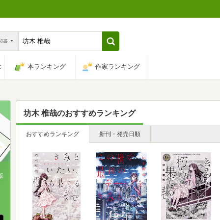
n和書
は
本ランキング
作家ランキング
坊木 椎哉
のおすすめランキング
おすすめランキング
新刊・発売日順
版
、