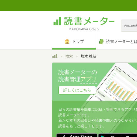
Amazo
トップ
読書メーターと
トップ
検索
坊木 椎哉
読書メーターの
読書管理
アプリ
詳しくはこちら
日々の読書量を簡単に記録・管理できるアプリ
読書メーターです。
新たな本との出会いや読書仲間とのつながりが
読書をもっと楽しくします。