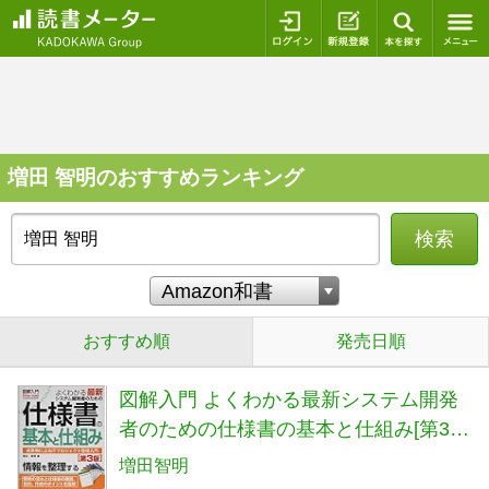
ログイン
新規登録
本を探
増田 智明のおすすめランキング
検索
おすすめ順
発売日順
図解入門 よくわかる最新システム開発
者のための仕様書の基本と仕組み[第3
版]
増田智明