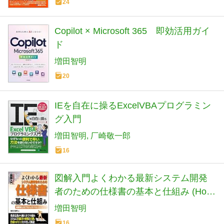
24
Copilot × Microsoft 365 即効活用ガイ
ド
増田智明
20
IEを自在に操るExcelVBAプログラミン
グ入門
増田智明
厂崎敬一郎
16
図解入門よくわかる最新システム開発
者のための仕様書の基本と仕組み (How‐
nual Visual Guide Book)
増田智明
16