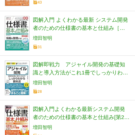
43
図解入門 よくわかる最新 システム開発
者のための仕様書の基本と仕組み［第4
版］ (How-nual Visual Guide Book)
増田智明
31
図解即戦力 アジャイル開発の基礎知
識と導入方法がこれ1冊でしっかりわか
る教科書
増田智明
28
図解入門よくわかる最新システム開発
者のための仕様書の基本と仕組み[第2
版] (How-nual図解入門Visual Guide
増田智明
Book)