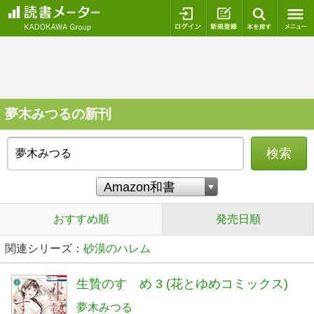
ログイン
新規登録
本を探
夢木みつるの新刊
検索
おすすめ順
発売日順
関連シリーズ：
砂漠のハレム
生贄のすゝめ 3 (花とゆめコミックス)
夢木みつる