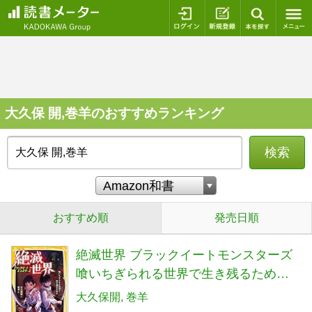
ログイン
新規登録
本を探
大久保 開,巻羊のおすすめランキング
検索
おすすめ順
発売日順
絶滅世界 ブラックイートモンスターズ
喰いちぎられる世界で生き残るために
(集英社みらい文庫)
大久保開
巻羊