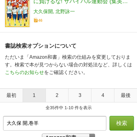
に負けるな! サバイバル運動会 (集英社
みらい文庫)
大久保開
北野詠一
46
書誌検索オプションについて
ただいま「Amazon和書」検索の仕組みを変更しておりま
す。検索で本が見つからない場合の対処法など、詳しくは
こちらのお知らせ
をご確認ください。
最初
1
2
3
4
最後
全35件中 1-10 件を表示
検索