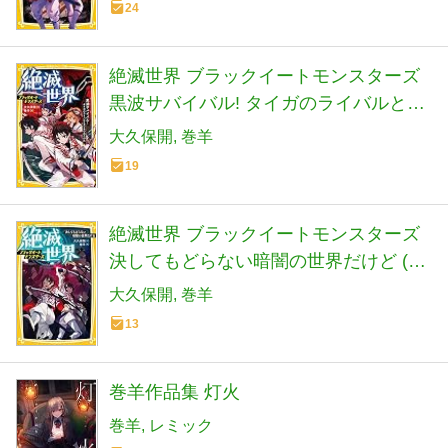
24
絶滅世界 ブラックイートモンスターズ
黒波サバイバル! タイガのライバルとタ
ツキのあこがれ (集英社みらい文庫)
大久保開
巻羊
19
絶滅世界 ブラックイートモンスターズ
決してもどらない暗闇の世界だけど (集
英社みらい文庫)
大久保開
巻羊
13
巻羊作品集 灯火
巻羊
レミック