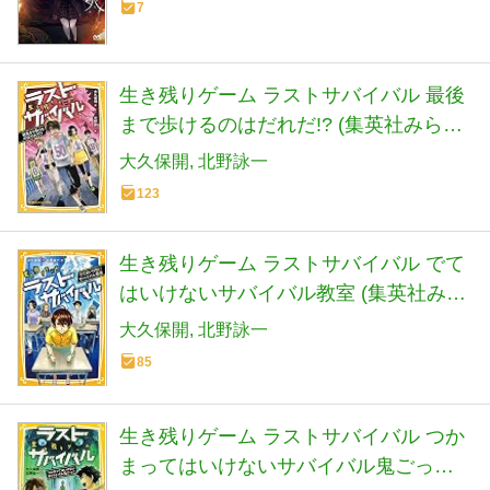
7
生き残りゲーム ラストサバイバル 最後
まで歩けるのはだれだ!? (集英社みらい
文庫)
大久保開
北野詠一
123
生き残りゲーム ラストサバイバル でて
はいけないサバイバル教室 (集英社みら
い文庫)
大久保開
北野詠一
85
生き残りゲーム ラストサバイバル つか
まってはいけないサバイバル鬼ごっこ