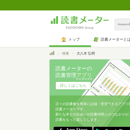
Amazo
トップ
読書メーターと
トップ
検索
大八木 弘明
読書メーターの
読書管理
アプリ
詳しくはこちら
日々の読書量を簡単に記録・管理できるアプリ
読書メーターです。
新たな本との出会いや読書仲間とのつながりが
読書をもっと楽しくします。