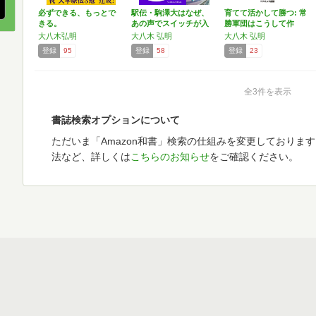
必ずできる、もっとで
駅伝・駒澤大はなぜ、
育てて活かして勝つ: 常
きる。
あの声でスイッチが入
勝軍団はこうして作
るの…
ら…
大八木弘明
大八木 弘明
大八木 弘明
登録
95
登録
58
登録
23
全3件を表示
書誌検索オプションについて
ただいま「Amazon和書」検索の仕組みを変更しておりま
法など、詳しくは
こちらのお知らせ
をご確認ください。