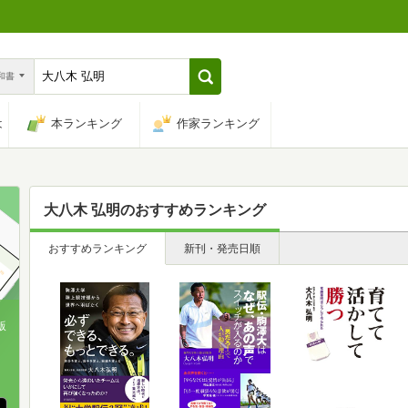
n和書
は
本ランキング
作家ランキング
大八木 弘明
のおすすめランキング
おすすめランキング
新刊・発売日順
版
、