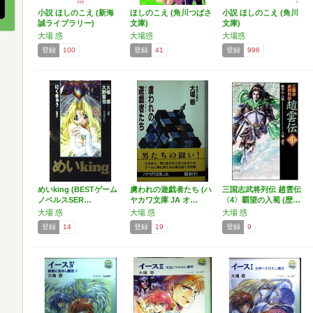
小説 ほしのこえ (新海
ほしのこえ (角川つばさ
小説 ほしのこえ (角川
誠ライブラリー)
文庫)
文庫)
大場 惑
大場惑
大場惑
登録
100
登録
41
登録
996
めいking (BESTゲーム
虜われの遊戯者たち (ハ
三国志武将列伝 趙雲伝
ノベルスSER…
ヤカワ文庫 JA オ…
〈4〉覇望の入蜀 (歴…
大場 惑
大場 惑
大場 惑
登録
14
登録
19
登録
9