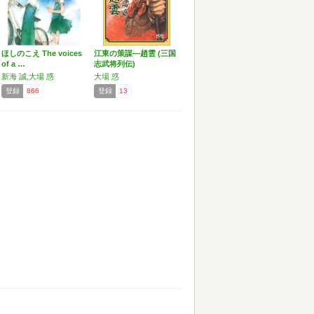
ほしのこえ The voices
江東の策謀―趙雲 (三国
of a …
志武将列伝)
新海 誠,大場 惑
大場 惑
登録
866
登録
13