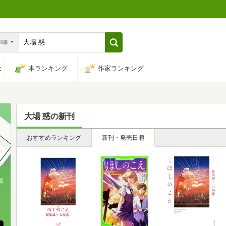
n和書
は
本ランキング
作家ランキング
大場 惑
の新刊
おすすめランキング
新刊・発売日順
版
、