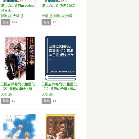
ほしのこえThe voices
ほしのこえ (MF文庫J)
of a d…
新海 誠,大場 惑
大場 惑,新海 誠,竹岡 美穂
登録
179
登録
11
三国志武将列伝趙雲伝
三国志武将列伝 趙雲伝
〈2〉天翔の騎士 (歴
〈1〉放浪の子竜 (歴…
史…
大場 惑
大場 惑
登録
10
登録
15