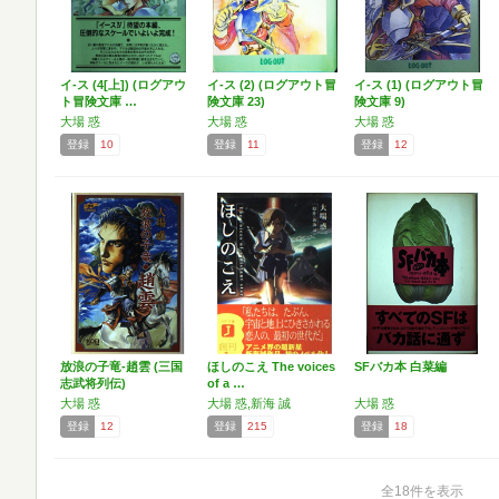
イ-ス (4[上]) (ログアウ
イ-ス (2) (ログアウト冒
イ-ス (1) (ログアウト冒
ト冒険文庫 …
険文庫 23)
険文庫 9)
大場 惑
大場 惑
大場 惑
登録
10
登録
11
登録
12
放浪の子竜-趙雲 (三国
ほしのこえ The voices
SFバカ本 白菜編
志武将列伝)
of a …
大場 惑
大場 惑,新海 誠
大場 惑
登録
12
登録
215
登録
18
全18件を表示