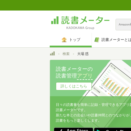
Amazo
トップ
読書メーターと
トップ
検索
大場 惑
読書メーターの
読書管理
アプリ
詳しくはこちら
日々の読書量を簡単に記録・管理できるアプリ
読書メーターです。
新たな本との出会いや読書仲間とのつながりが
読書をもっと楽しくします。