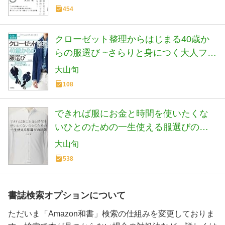
454
クローゼット整理からはじまる40歳か
らの服選び ~さらりと身につく大人ファ
ッションの新ルール (大人の自由時間
大山旬
mini)
108
できれば服にお金と時間を使いたくな
いひとのための一生使える服選びの法
則
大山旬
538
書誌検索オプションについて
ただいま「Amazon和書」検索の仕組みを変更しておりま