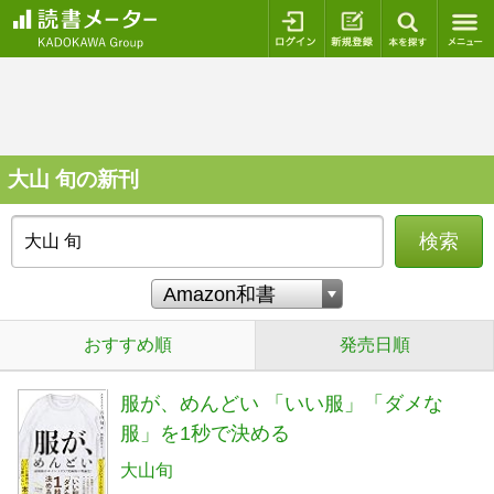
ログイン
新規登録
本を探
大山 旬の新刊
検索
おすすめ順
発売日順
服が、めんどい 「いい服」「ダメな
服」を1秒で決める
大山旬