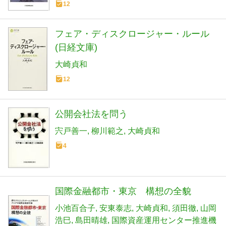
12
フェア・ディスクロージャー・ルール
(日経文庫)
大崎貞和
12
公開会社法を問う
宍戸善一
柳川範之
大崎貞和
4
国際金融都市・東京 構想の全貌
小池百合子
安東泰志
大崎貞和
須田徹
山岡
浩巳
島田晴雄
国際資産運用センター推進機