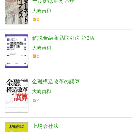
ール街は消えるか
大崎貞和
2
解説金融商品取引法 第3版
大崎貞和
2
金融構造改革の誤算
大崎貞和
2
上場会社法