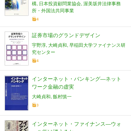
構
日本投資顧問業協会
渥美坂井法律事務
所・外国法共同事業
4
証券市場のグランドデザイン
宇野淳
大崎貞和
早稲田大学ファイナンス研
究センター
4
インターネット・バンキング―ネット
ワーク金融の虚実
大崎貞和
飯村慎一
3
インターネット・ファイナンス―ウォ