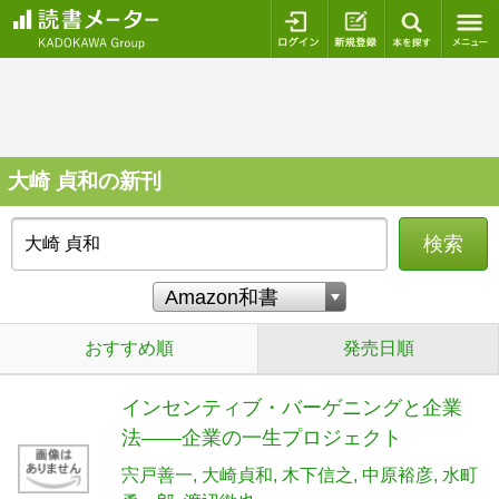
ログイン
新規登録
本を探
大崎 貞和の新刊
検索
おすすめ順
発売日順
インセンティブ・バーゲニングと企業
法――企業の一生プロジェクト
宍戸善一
大崎貞和
木下信之
中原裕彦
水町