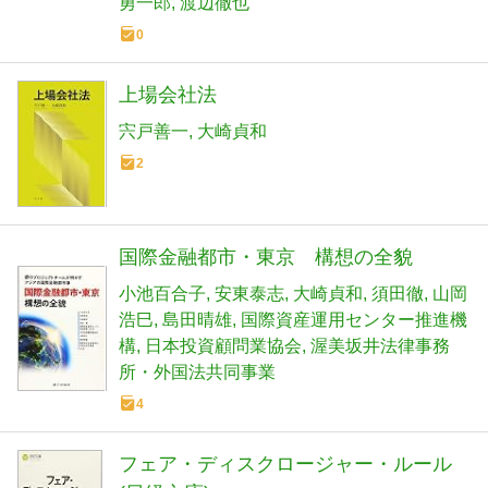
勇一郎
渡辺徹也
0
上場会社法
宍戸善一
大崎貞和
2
国際金融都市・東京 構想の全貌
小池百合子
安東泰志
大崎貞和
須田徹
山岡
浩巳
島田晴雄
国際資産運用センター推進機
構
日本投資顧問業協会
渥美坂井法律事務
所・外国法共同事業
4
フェア・ディスクロージャー・ルール