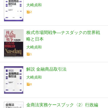
大崎貞和
2
株式市場間戦争―ナスダックの世界戦
略と日本
大崎貞和
1
解説 金融商品取引法
大崎貞和
0
金商法実務ケースブック〈2〉行政編