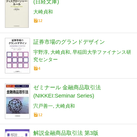
(日経文庫)
大崎貞和
12
証券市場のグランドデザイン
宇野淳
大崎貞和
早稲田大学ファイナンス研
究センター
4
ゼミナール 金融商品取引法
(NIKKEI:Seminar Series)
宍戸善一
大崎貞和
12
解説金融商品取引法 第3版