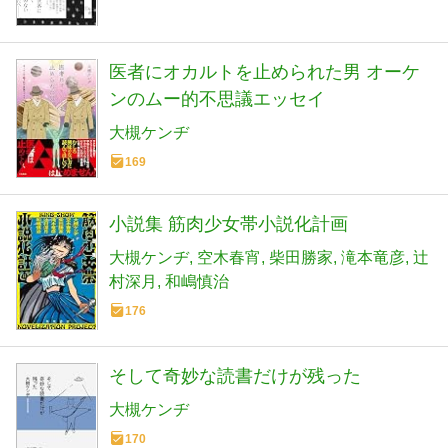
医者にオカルトを止められた男 オーケ
ンのムー的不思議エッセイ
大槻ケンヂ
169
小説集 筋肉少女帯小説化計画
大槻ケンヂ
空木春宵
柴田勝家
滝本竜彦
辻
村深月
和嶋慎治
176
そして奇妙な読書だけが残った
大槻ケンヂ
170