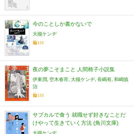
今のことしか書かないで
大槻ケンヂ
133
夜の夢こそまこと 人間椅子小説集
伊東潤
空木春宵
大槻ケンヂ
長嶋有
和嶋慎
治
133
サブカルで食う 就職せず好きなことだ
けやって生きていく方法 (角川文庫)
大槻ケンヂ