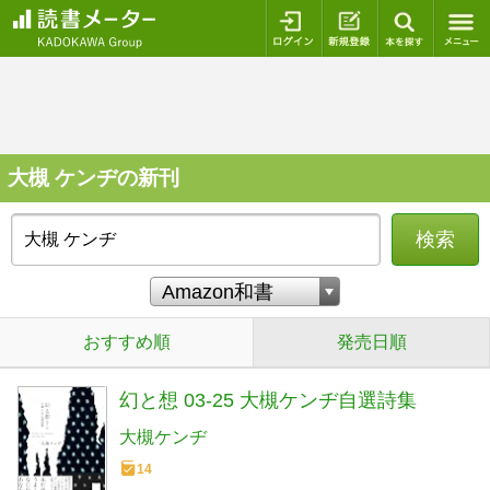
ログイン
新規登録
本を探
大槻 ケンヂの新刊
検索
おすすめ順
発売日順
幻と想 03-25 大槻ケンヂ自選詩集
大槻ケンヂ
14