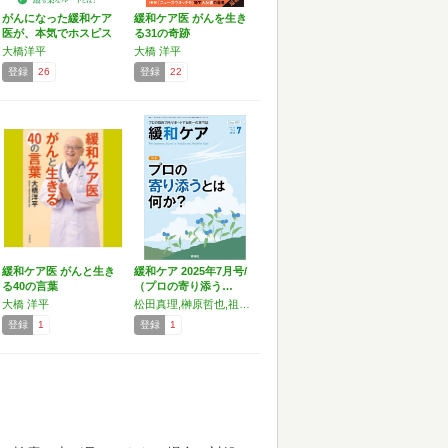
がんになった緩和ケア
緩和ケア医 がんを生き
医が、本気でホスピス
る31の奇跡
を考…
大橋洋平
大橋 洋平
登録
26
登録
22
緩和ケア医 がんと生き
緩和ケア 2025年7月号/
る40の言葉
（プロの寄り添う…
大橋 洋平
松田真理,榊原哲也,祖父江典人,田村恵子,廣瀬寛子,藤田 愛,大坂 巌,下倉賢士,井上実穂,金田諦晃,森田達也,大橋洋平,河 正子
登録
1
登録
1