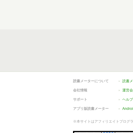
読書メーターについて
読書メ
会社情報
運営会
サポート
ヘルプ
アプリ版読書メーター
Andr
※本サイトはアフィリエイトプログ