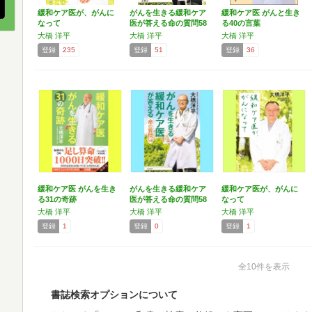
緩和ケア医が、がんに
がんを生きる緩和ケア
緩和ケア医 がんと生き
なって
医が答える命の質問58
る40の言葉
大橋 洋平
大橋 洋平
大橋 洋平
登録
235
登録
51
登録
36
緩和ケア医 がんを生き
がんを生きる緩和ケア
緩和ケア医が、がんに
る31の奇跡
医が答える命の質問58
なって
大橋 洋平
大橋 洋平
大橋 洋平
登録
1
登録
0
登録
1
全10件を表示
書誌検索オプションについて