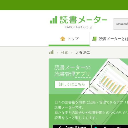
Amazo
トップ
読書メーターと
トップ
検索
大石 浩二
読書メーターの
読書管理
アプリ
詳しくはこちら
日々の読書量を簡単に記録・管理できるアプリ
読書メーターです。
新たな本との出会いや読書仲間とのつながりが
読書をもっと楽しくします。