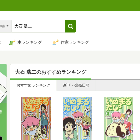
n和書
は
本ランキング
作家ランキング
大石 浩二
のおすすめランキング
おすすめランキング
新刊・発売日順
版
、