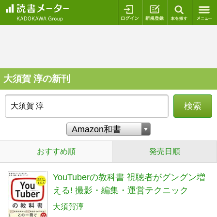
ログイン
新規登録
本を探
大須賀 淳の新刊
検索
おすすめ順
発売日順
YouTuberの教科書 視聴者がグングン増
える! 撮影・編集・運営テクニック
大須賀淳