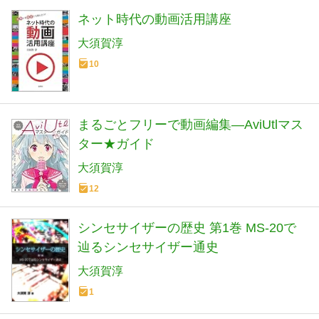
ネット時代の動画活用講座
大須賀淳
10
まるごとフリーで動画編集―AviUtlマス
ター★ガイド
大須賀淳
12
シンセサイザーの歴史 第1巻 MS-20で
辿るシンセサイザー通史
大須賀淳
1