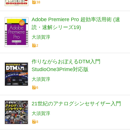
38
Adobe Premiere Pro 超効率活用術 (速
読・速解シリーズ19)
大須賀淳
2
作りながらおぼえるDTM入門
StudioOne3Prime対応版
大須賀淳
6
21世紀のアナログシンセサイザー入門
大須賀淳
8