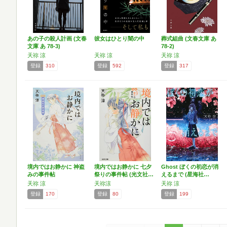
あの子の殺人計画 (文春
彼女はひとり闇の中
葬式組曲 (文春文庫 あ
文庫 あ 78-3)
78-2)
天祢 涼
天祢 涼
天祢 涼
登録
310
登録
592
登録
317
境内ではお静かに 神盗
境内ではお静かに 七夕
Ghost ぼくの初恋が消
みの事件帖
祭りの事件帖 (光文社…
えるまで (星海社…
天祢 涼
天祢涼
天祢 涼
登録
170
登録
80
登録
199