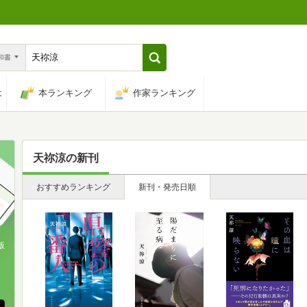
n和書
は
本ランキング
作家ランキング
天祢涼
の新刊
おすすめランキング
新刊・発売日順
版
、