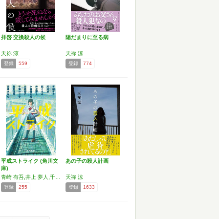
拝啓 交換殺人の候
陽だまりに至る病
天祢 涼
天祢 涼
登録
559
登録
774
平成ストライク (角川文
あの子の殺人計画
庫)
青崎 有吾,井上 夢人,千澤 のり子,遊井かなめ,小森 健太朗,白井 智之,乾 くるみ,貫井 徳郎,天祢 涼
天祢 涼
登録
255
登録
1633