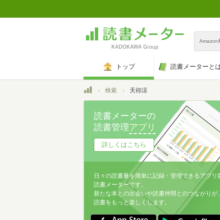
Amazo
トップ
読書メーターと
トップ
検索
天祢涼
読書メーターの
読書管理
アプリ
詳しくはこちら
日々の読書量を簡単に記録・管理できるアプリ
読書メーターです。
新たな本との出会いや読書仲間とのつながりが
読書をもっと楽しくします。