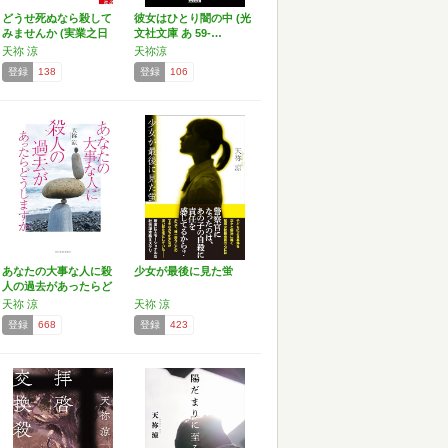
どうせ死ぬなら殺して
彼女はひとり闇の中 (光
みませんか (実業之日
文社文庫 あ 59-…
本…
天祢 涼
天祢涼
登録
138
登録
106
あなたの大事な人に殺
少女が最後に見た蛍
人の過去があったらど
うし…
天祢 涼
天祢 涼
登録
668
登録
423