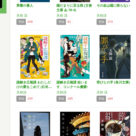
県警の番人
陽だまりに至る病 (文春
その血は瞳に映らない
文庫 あ 78-4)
天祢 涼
天祢 涼
天祢涼
登録
209
登録
91
登録
374
謎解き広報課 わたしだ
謎解き広報課 狙いま
罪びとの手 (角川文庫)
けの愛をこめて (幻冬…
す、コンクール優勝!
(…
天祢涼
天祢涼
天祢 涼
登録
150
登録
185
登録
184