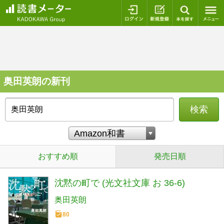
ログイン
新規登録
本を探
奥田英朗の新刊
検索
おすすめ順
発売日順
沈黙の町で (光文社文庫 お 36-6)
奥田英朗
80