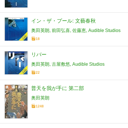
イン・ザ・プール: 文藝春秋
奥田英朗
前田弘喜
佐藤恵
Audible Studios
18
リバー
奥田英朗
古屋敷悠
Audible Studios
22
普天を我が手に 第二部
奥田英朗
1248