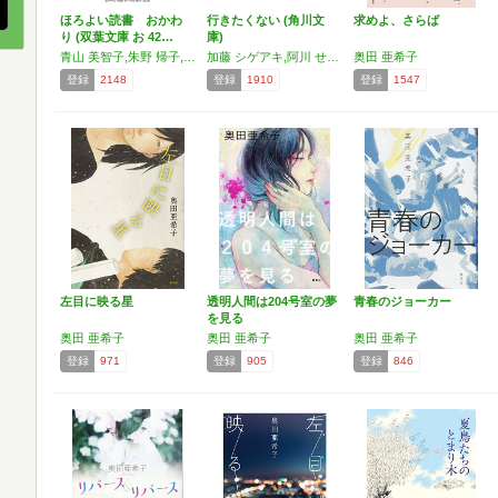
ほろよい読書 おかわ
行きたくない (角川文
求めよ、さらば
り (双葉文庫 お 42…
庫)
青山 美智子,朱野 帰子,一穂 ミチ,奥田 亜希子,西條 奈加
加藤 シゲアキ,阿川 せんり,渡辺 優,小嶋 陽太郎,奥田 亜希子,住野 よる
奥田 亜希子
登録
2148
登録
1910
登録
1547
左目に映る星
透明人間は204号室の夢
青春のジョーカー
を見る
奥田 亜希子
奥田 亜希子
奥田 亜希子
登録
971
登録
905
登録
846