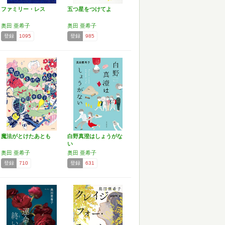
ファミリー・レス
五つ星をつけてよ
奥田 亜希子
奥田 亜希子
登録
1095
登録
985
魔法がとけたあとも
白野真澄はしょうがな
い
奥田 亜希子
奥田 亜希子
登録
710
登録
631