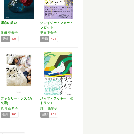
運命の終い
クレイジー・フォー・
ラビット
奥田 亜希子
奥田亜希子
登録
436
登録
434
ファミリー・レス (角川
ポップ・ラッキー・ポ
文庫)
トラッチ
奥田 亜希子
奥田 亜希子
登録
362
登録
351