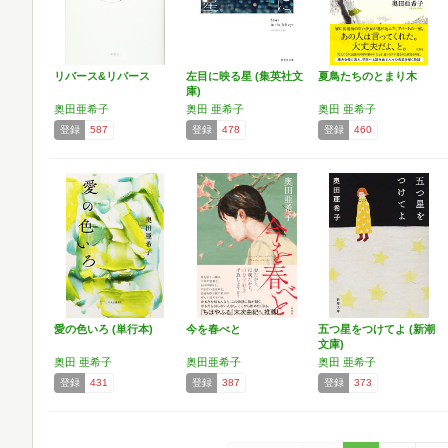
リバース&リバース
左目に映る星 (集英社文
夏鳥たちのとまり木
庫)
奥田亜希子
奥田 亜希子
奥田 亜希子
登録
587
登録
478
登録
460
愛の色いろ (単行本)
今を春べと
五つ星をつけてよ (新潮
文庫)
奥田 亜希子
奥田亜希子
奥田 亜希子
登録
431
登録
387
登録
373