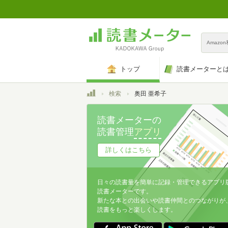
Amazo
トップ
読書メーターと
トップ
検索
奥田 亜希子
読書メーターの
読書管理
アプリ
詳しくはこちら
日々の読書量を簡単に記録・管理できるアプリ
読書メーターです。
新たな本との出会いや読書仲間とのつながりが
読書をもっと楽しくします。