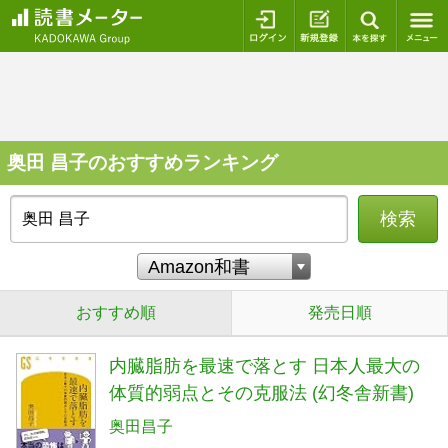
ログイン
新規登録
本を探
奥田 昌子のおすすめランキング
検索
おすすめ順
発売日順
内臓脂肪を最速で落とす 日本人最大の
体質的弱点とその克服法 (幻冬舎新書)
奥田昌子