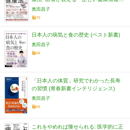
の見抜き方~
奥田昌子
70
日本人の病気と食の歴史 (ベスト新書)
奥田昌子
68
「日本人の体質」研究でわかった長寿
の習慣 (青春新書インテリジェンス)
奥田昌子
65
これをやめれば痩せられる: 医学的に正