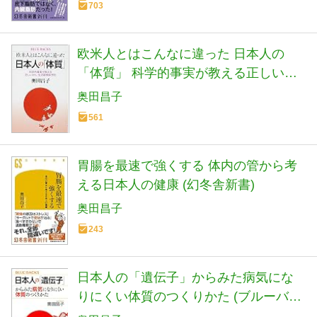
703
欧米人とはこんなに違った 日本人の
「体質」 科学的事実が教える正しいが
ん・生活習慣病予防 (ブルーバックス
奥田昌子
1997)
561
胃腸を最速で強くする 体内の管から考
える日本人の健康 (幻冬舎新書)
奥田昌子
243
日本人の「遺伝子」からみた病気にな
りにくい体質のつくりかた (ブルーバッ
クス 2197)