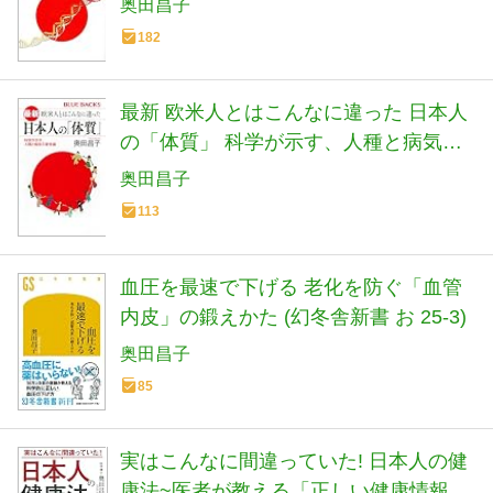
奥田昌子
182
最新 欧米人とはこんなに違った 日本人
の「体質」 科学が示す、人種と病気の
新常識 (ブルーバックス)
奥田昌子
113
血圧を最速で下げる 老化を防ぐ「血管
内皮」の鍛えかた (幻冬舎新書 お 25-3)
奥田昌子
85
実はこんなに間違っていた! 日本人の健
康法~医者が教える「正しい健康情報」