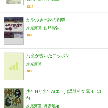
12
かやぶき民家の四季
妹尾河童
佐野昌弘
4
河童が覗いたニッポン
妹尾河童
4
少年Hと少年A(エー) (講談社文庫 せ 11-
6)
妹尾河童
野坂昭如