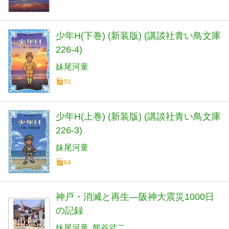
少年H(下巻) (新装版) (講談社青い鳥文庫
226-4)
妹尾河童
51
少年H(上巻) (新装版) (講談社青い鳥文庫
226-3)
妹尾河童
64
神戸・消滅と再生―阪神大震災1000日
の記録
妹尾河童
熊谷武二