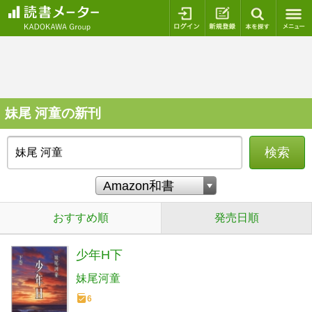
ログイン
新規登録
本を探
妹尾 河童の新刊
検索
おすすめ順
発売日順
少年H下
妹尾河童
6