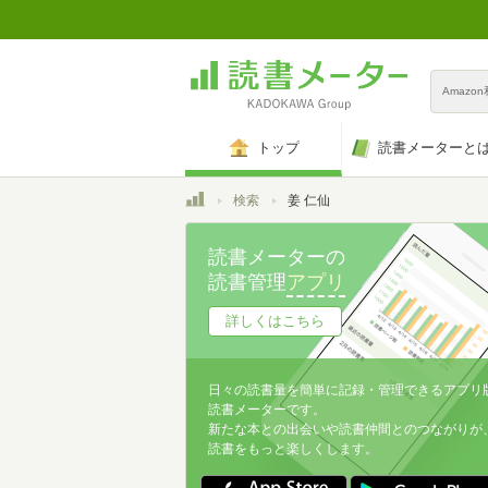
Amazo
トップ
読書メーターと
トップ
検索
姜 仁仙
読書メーターの
読書管理
アプリ
詳しくはこちら
日々の読書量を簡単に記録・管理できるアプリ
読書メーターです。
新たな本との出会いや読書仲間とのつながりが
読書をもっと楽しくします。