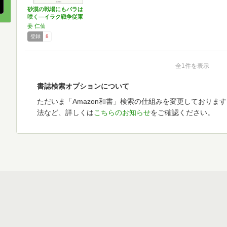
砂漠の戦場にもバラは
咲く―イラク戦争従軍
取材記
姜 仁仙
登録
8
全1件を表示
書誌検索オプションについて
ただいま「Amazon和書」検索の仕組みを変更しておりま
法など、詳しくは
こちらのお知らせ
をご確認ください。