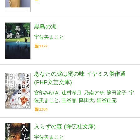
黒鳥の湖
宇佐美まこと
1322
あなたの涙は蜜の味 イヤミス傑作選
(PHP文芸文庫)
宮部みゆき
辻村深月
乃南アサ
篠田節子
宇
佐美まこと
王谷晶
降田天
細谷正充
1204
入らずの森 (祥伝社文庫)
宇佐美まこと