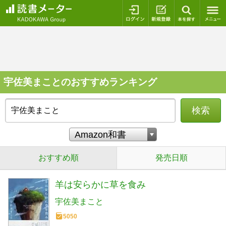
ログイン
新規登録
本を探
宇佐美まことのおすすめランキング
検索
おすすめ順
発売日順
羊は安らかに草を食み
宇佐美まこと
5050