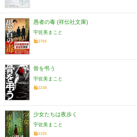
愚者の毒 (祥伝社文庫)
宇佐美まこと
2765
骨を弔う
宇佐美まこと
2238
少女たちは夜歩く
宇佐美まこと
2105