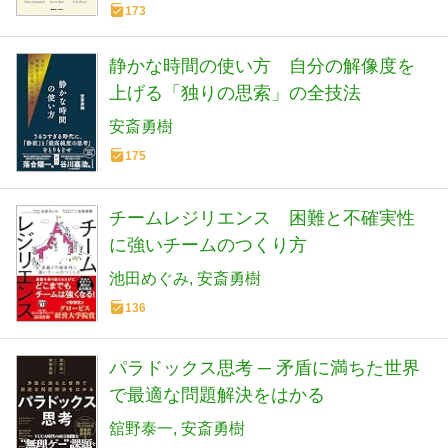
173
静かな時間の使い方 自分の解像度を
上げる「独りの思索」の全技法
安斎勇樹
175
チームレジリエンス 困難と不確実性
に強いチームのつくり方
池田めぐみ
安斎勇樹
136
パラドックス思考 ─ 矛盾に満ちた世界
で最適な問題解決をはかる
舘野泰一
安斎勇樹