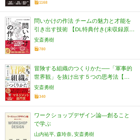
1168
問いかけの作法 チームの魅力と才能を
引き出す技術 【DL特典付き(未収録原
稿)】
安斎勇樹
780
冒険する組織のつくりかた──「軍事的
世界観」を抜け出す５つの思考法【読
者が選ぶビジネス書グランプリ
安斎勇樹
2026「マネジメント部門」受賞作！】
340
ワークショップデザイン論―創ること
で学ぶ
山内祐平
森玲奈
安斎勇樹