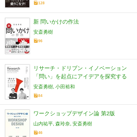
128
新 問いかけの作法
安斎勇樹
96
リサーチ・ドリブン・イノベーション
「問い」を起点にアイデアを探究する
安斎勇樹
小田裕和
84
ワークショップデザイン論 第2版
山内祐平
森玲奈
安斎勇樹
46