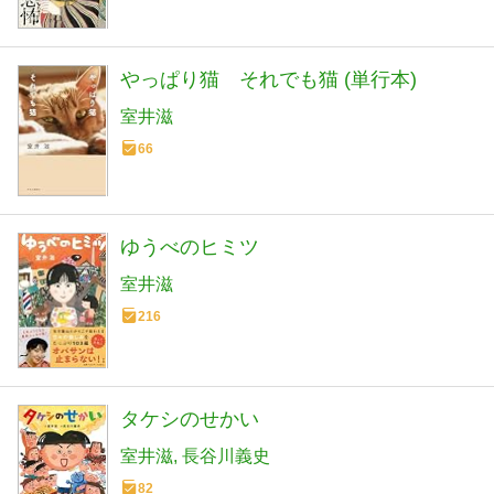
やっぱり猫 それでも猫 (単行本)
室井滋
66
ゆうべのヒミツ
室井滋
216
タケシのせかい
室井滋
長谷川義史
82