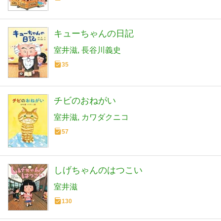
キューちゃんの日記
室井滋
長谷川義史
35
チビのおねがい
室井滋
カワダクニコ
57
しげちゃんのはつこい
室井滋
130