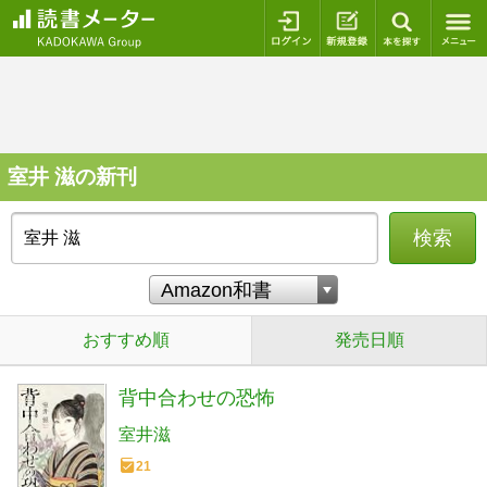
ログイン
新規登録
本を探
室井 滋の新刊
検索
おすすめ順
発売日順
背中合わせの恐怖
室井滋
21