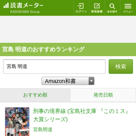
ログイン
新規登録
本を探
宮島 明道のおすすめランキング
検索
おすすめ順
発売日順
刑事の境界線 (宝島社文庫 『このミス』
大賞シリーズ)
宮島明道