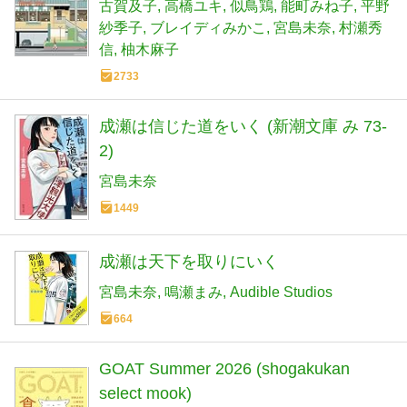
古賀及子
高橋ユキ
似鳥鶏
能町みね子
平野
紗季子
ブレイディみかこ
宮島未奈
村瀬秀
信
柚木麻子
2733
成瀬は信じた道をいく (新潮文庫 み 73-
2)
宮島未奈
1449
成瀬は天下を取りにいく
宮島未奈
鳴瀬まみ
Audible Studios
664
GOAT Summer 2026 (shogakukan
select mook)