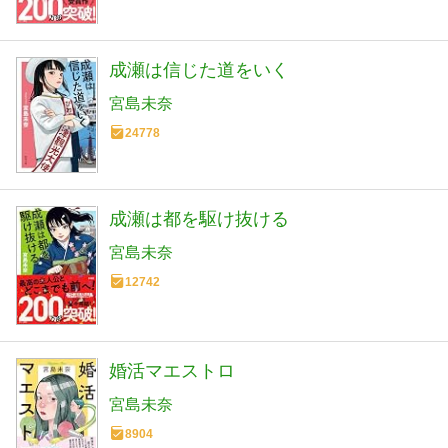
成瀬は信じた道をいく
宮島未奈
24778
成瀬は都を駆け抜ける
宮島未奈
12742
婚活マエストロ
宮島未奈
8904