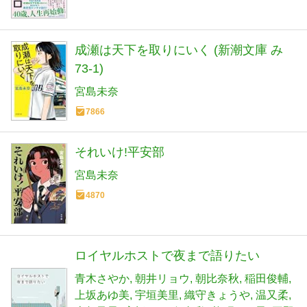
成瀬は天下を取りにいく (新潮文庫 み
73-1)
宮島未奈
7866
それいけ!平安部
宮島未奈
4870
ロイヤルホストで夜まで語りたい
青木さやか
朝井リョウ
朝比奈秋
稲田俊輔
上坂あゆ美
宇垣美里
織守きょうや
温又柔