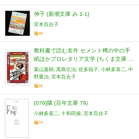
伸子 (新潮文庫 み 1-1)
宮本百合子
96
教科書で読む名作 セメント樽の中の手
紙ほかプロレタリア文学 (ちくま文庫 き
41-6 教科書で読む名作)
葉山嘉樹
黒島伝治
佐多稲子
小林多喜二
中
野重治
宮本百合子
86
(079)隣 (百年文庫 79)
小林多喜二
十和田操
宮本百合子
75