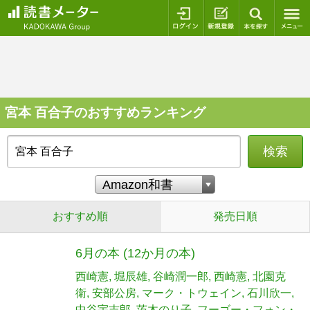
ログイン
新規登録
本を探
宮本 百合子のおすすめランキング
検索
おすすめ順
発売日順
6月の本 (12か月の本)
西崎憲
堀辰雄
谷崎潤一郎
西崎憲
北園克
衛
安部公房
マーク・トウェイン
石川欣一
中谷宇吉郎
茨木のり子
フーゴー・フォン・