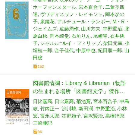
ホーフマンスタール
宮本百合子
二葉亭四
迷
ヴワディスワフ・レイモント
岡本かの
子
泉鏡花
アルチュール・ランボー
M・R・
ジェイムズ
遠藤周作
山川方夫
中野重治
北
原白秋
岡本綺堂
石垣りん
尾崎翠
石井桃
子
シャルル=ルイ・フィリップ
柴田元幸
小
堀桂一郎
金子佳代
中原中也
紀田順一郎
山
田稔
162
図書館情調：Library & Librarian（物語
の生まれる場所「図書館文学」傑作
撰） (シリーズ紙礫)
日比嘉高
日比嘉高
菊池寛
宮本百合子
中島
敦
竹内正一
渋川驍
新田潤
中野重治
小林
宏
富永太郎
笙野頼子
宮沢賢治
高橋睦郎
三崎亜記
96