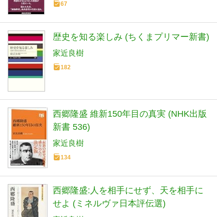
67
歴史を知る楽しみ (ちくまプリマー新書)
家近良樹
182
西郷隆盛 維新150年目の真実 (NHK出版
新書 536)
家近良樹
134
西郷隆盛:人を相手にせず、天を相手に
せよ (ミネルヴァ日本評伝選)