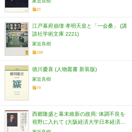
家近良樹
21
江戸幕府崩壊 孝明天皇と「一会桑」 (講
談社学術文庫 2221)
家近良樹
188
徳川慶喜 (人物叢書 新装版)
家近良樹
70
西郷隆盛と幕末維新の政局: 体調不良を
視野に入れて (大阪経済大学日本経済史
研究所研究叢書 第 19冊)
家近良樹