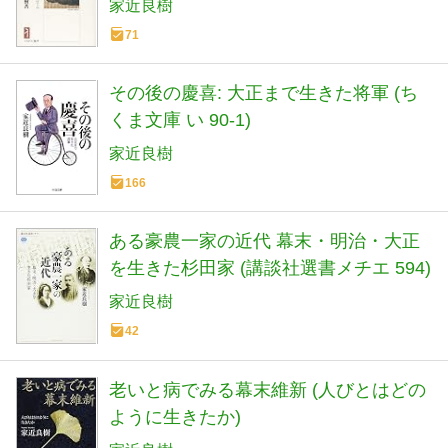
家近良樹
71
その後の慶喜: 大正まで生きた将軍 (ち
くま文庫 い 90-1)
家近良樹
166
ある豪農一家の近代 幕末・明治・大正
を生きた杉田家 (講談社選書メチエ 594)
家近良樹
42
老いと病でみる幕末維新 (人びとはどの
ように生きたか)