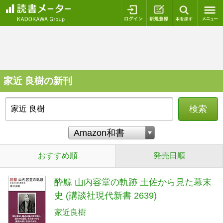
ログイン
新規登録
本を探
家近 良樹の新刊
検索
おすすめ順
発売日順
酔鯨 山内容堂の軌跡 土佐から見た幕末
史 (講談社現代新書 2639)
家近良樹