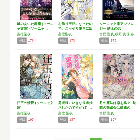
鍵のあいた鳥籠 (ソーニ
お飾り王妃になったの
ソーニャ文庫アンソロ
ャ文庫) (ソーニャ…
で、こっそり働きに出
ジー 騎士の恋
るこ…
富樫聖夜
富樫聖夜
富樫 聖夜,秋野 真珠,春日部 こみと,荷鴣
登録
176
登録
173
登録
175
狂王の情愛 (ソーニャ文
勇者様にいきなり求婚
月の魔法は恋を紡ぐ -魅
庫)
されたのですが (3) …
惑の舞踏会は嫉妬の
嵐…
富樫聖夜
富樫 聖夜
富樫 聖夜
登録
165
登録
157
登録
157