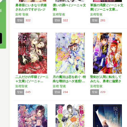
勇者様にいきなり求婚
償いの調べ (ソーニャ文
軍服の渇愛 (ソーニャ文
されたのですが (レジ
庫)
庫) (ソーニャ文庫…
版
ー…
富樫 聖夜
富樫聖夜
富樫聖夜
、
登録
322
登録
322
登録
281
二人だけの牢獄 (ソーニ
月の魔法は恋を紡ぐ -特
聖剣が人間に転生して
ャ文庫) (ソーニャ…
殊な嗜好はハタ迷惑!…
みたら、勇者に偏愛さ
れて…
富樫聖夜
富樫 聖夜
富樫聖夜
登録
245
登録
234
登録
220