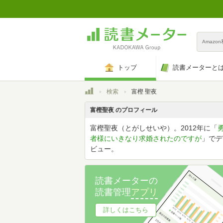
Amazo
トップ
読書メーターと
トップ
検索
富樫 聖夜
富樫聖夜 のプロフィール
富樫聖夜（とがしせいや）。2012年に「
者様にいきなり求婚されたのですが
」でデ
ビュー。
読書メーターの
読書管理
アプリ
詳しくはこちら