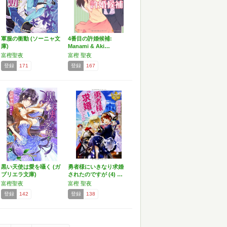
軍服の衝動 (ソーニャ文
4番目の許婚候補:
庫)
Manami & Aki…
富樫聖夜
富樫 聖夜
登録
171
登録
167
黒い天使は愛を囁く (ガ
勇者様にいきなり求婚
ブリエラ文庫)
されたのですが (4) …
富樫聖夜
富樫 聖夜
登録
142
登録
138