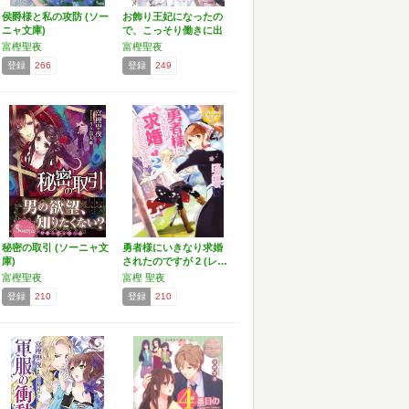
侯爵様と私の攻防 (ソー
お飾り王妃になったの
ニャ文庫)
で、こっそり働きに出
るこ…
富樫聖夜
富樫聖夜
登録
266
登録
249
秘密の取引 (ソーニャ文
勇者様にいきなり求婚
庫)
されたのですが 2 (レ…
富樫聖夜
富樫 聖夜
登録
210
登録
210