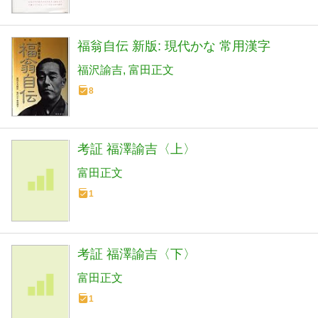
福翁自伝 新版: 現代かな 常用漢字
福沢諭吉
富田正文
8
考証 福澤諭吉〈上〉
富田正文
1
考証 福澤諭吉〈下〉
富田正文
1