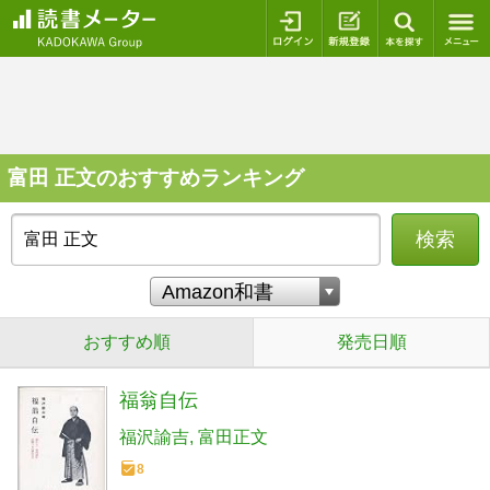
ログイン
新規登録
本を探
富田 正文のおすすめランキング
検索
おすすめ順
発売日順
福翁自伝
福沢諭吉
富田正文
8