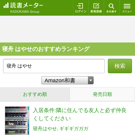
ログイン
新規登録
本を探
寝舟 はやせのおすすめランキング
検索
おすすめ順
発売日順
入居条件:隣に住んでる友人と必ず仲良
くしてください
寝舟はやせ
ギギギガガガ