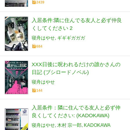
2439
入居条件:隣に住んでる友人と必ず仲良
くしてください 2
寝舟はやせ
ギギギガガガ
684
XXX日後に呪われるだけの誰かさんの
日記 (ブシロードノベル)
寝舟はやせ
144
入居条件：隣に住んでる友人と必ず仲
良くしてください: (KADOKAWA)
寝舟はやせ
木村 宗一郎
KADOKAWA