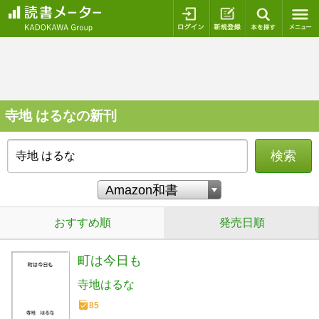
ログイン
新規登録
本を探
寺地 はるなの新刊
検索
おすすめ順
発売日順
町は今日も
寺地はるな
85