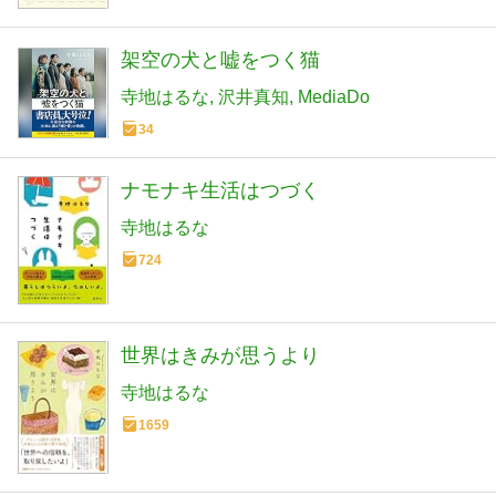
架空の犬と嘘をつく猫
寺地はるな
沢井真知
MediaDo
34
ナモナキ生活はつづく
寺地はるな
724
世界はきみが思うより
寺地はるな
1659