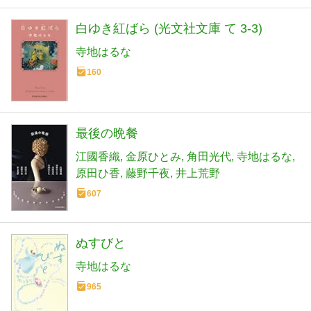
白ゆき紅ばら (光文社文庫 て 3-3)
寺地はるな
160
最後の晩餐
江國香織
金原ひとみ
角田光代
寺地はるな
原田ひ香
藤野千夜
井上荒野
607
ぬすびと
寺地はるな
965