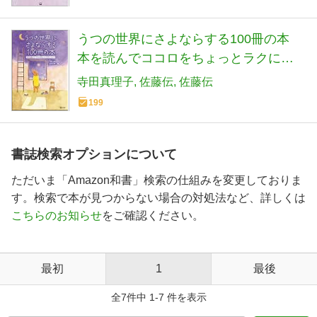
うつの世界にさよならする100冊の本
本を読んでココロをちょっとラクにし
よう
寺田真理子
佐藤伝
佐藤伝
199
書誌検索オプションについて
ただいま「Amazon和書」検索の仕組みを変更しておりま
す。検索で本が見つからない場合の対処法など、詳しくは
こちらのお知らせ
をご確認ください。
最初
1
最後
全7件中 1-7 件を表示