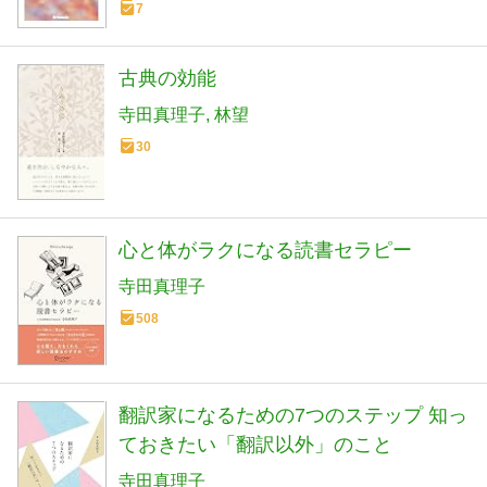
7
古典の効能
寺田真理子
林望
30
心と体がラクになる読書セラピー
寺田真理子
508
翻訳家になるための7つのステップ 知っ
ておきたい「翻訳以外」のこと
寺田真理子