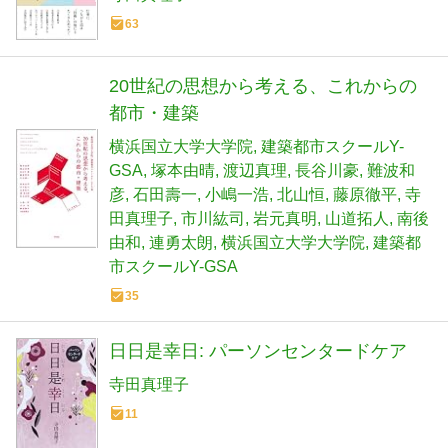
63
20世紀の思想から考える、これからの
都市・建築
横浜国立大学大学院
建築都市スクールY-
GSA
塚本由晴
渡辺真理
長谷川豪
難波和
彦
石田壽一
小嶋一浩
北山恒
藤原徹平
寺
田真理子
市川紘司
岩元真明
山道拓人
南後
由和
連勇太朗
横浜国立大学大学院
建築都
市スクールY-GSA
35
日日是幸日: パーソンセンタードケア
寺田真理子
11