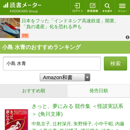
ログイン
新規登録
本を探
小島 水青のおすすめランキング
検索
おすすめ順
発売日順
きっと、夢にみる 競作集 ＜怪談実話系
＞ (角川文庫)
中島京子
辻村深月
朱野帰子
小中千昭
内藤