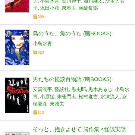
了
小島水青
皆川博子
淺川継太
沙木とも
子
添田小萩
東雅夫
幽編集部
399
鳥のうた、魚のうた (幽BOOKS)
小島水青
323
男たちの怪談百物語 (幽BOOKS)
安曇潤平
怪談社
黒史郎
黒木あるじ
小島水
青
小原猛
朱雀門出
松村進吉
水沫流人
京
極夏彦
東雅夫
312
そっと、抱きよせて 競作集 <怪談実話