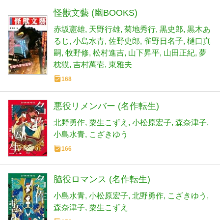
怪獣文藝 (幽BOOKS)
赤坂憲雄
天野行雄
菊地秀行
黒史郎
黒木あ
るじ
小島水青
佐野史郎
雀野日名子
樋口真
嗣
牧野修
松村進吉
山下昇平
山田正紀
夢
枕獏
吉村萬壱
東雅夫
168
悪役リメンバー (名作転生)
北野勇作
粟生こずえ
小松原宏子
森奈津子
小島水青
こざきゆう
166
脇役ロマンス (名作転生)
小島水青
小松原宏子
北野勇作
こざきゆう
森奈津子
粟生こずえ