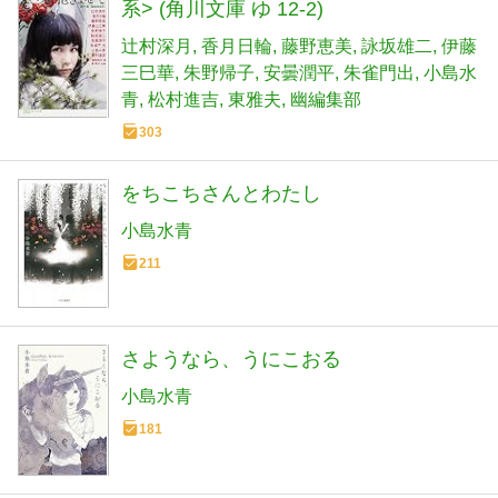
系> (角川文庫 ゆ 12-2)
辻村深月
香月日輪
藤野恵美
詠坂雄二
伊藤
三巳華
朱野帰子
安曇潤平
朱雀門出
小島水
青
松村進吉
東雅夫
幽編集部
303
をちこちさんとわたし
小島水青
211
さようなら、うにこおる
小島水青
181