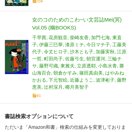
156
女のコのためのこわ~い文芸誌Mei(冥)
Vol.05 (幽BOOKS)
千早茜
花房観音
柴崎友香
加門七海
東直
子
伊藤三巳華
漆原ミチ
今日マチ子
工藤美
代子
令丈ヒロ子
沙木とも子
加藤実秋
江原
一哲
町田尚子
佐藤弓生
朝宮運河
三輪チ
サ
藤野可織
東雅夫
立原透耶
小島水青
勝
山海百合
朝倉かすみ
篠田真由美
はやみね
かおる
下元智絵
近藤ようこ
波津彬子
藤野
恵美
辻村深月
椰月美智子
61
書誌検索オプションについて
ただいま「Amazon和書」検索の仕組みを変更しておりま