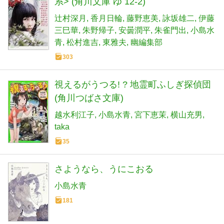
系> (角川文庫 ゆ 12-2)
辻村深月
香月日輪
藤野恵美
詠坂雄二
伊藤
三巳華
朱野帰子
安曇潤平
朱雀門出
小島水
青
松村進吉
東雅夫
幽編集部
303
視えるがうつる! ? 地霊町ふしぎ探偵団
(角川つばさ文庫)
越水利江子
小島水青
宮下恵茉
横山充男
taka
35
さようなら、うにこおる
小島水青
181