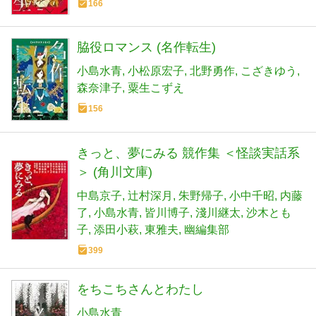
166
脇役ロマンス (名作転生)
小島水青
小松原宏子
北野勇作
こざきゆう
森奈津子
粟生こずえ
156
きっと、夢にみる 競作集 ＜怪談実話系
＞ (角川文庫)
中島京子
辻村深月
朱野帰子
小中千昭
内藤
了
小島水青
皆川博子
淺川継太
沙木とも
子
添田小萩
東雅夫
幽編集部
399
をちこちさんとわたし
小島水青