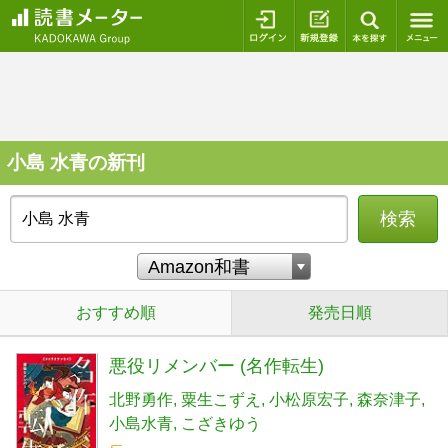
ログイン
新規登録
本を探
小島 水青の新刊
検索
おすすめ順
発売日順
悪役リメンバー (名作転生)
北野勇作
粟生こずえ
小松原宏子
森奈津子
小島水青
こざきゆう