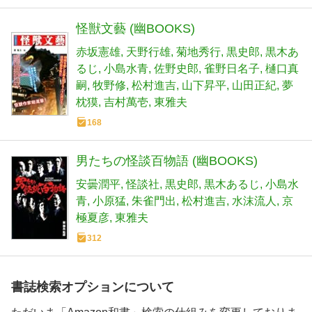
怪獣文藝 (幽BOOKS)
赤坂憲雄
天野行雄
菊地秀行
黒史郎
黒木あ
るじ
小島水青
佐野史郎
雀野日名子
樋口真
嗣
牧野修
松村進吉
山下昇平
山田正紀
夢
枕獏
吉村萬壱
東雅夫
168
男たちの怪談百物語 (幽BOOKS)
安曇潤平
怪談社
黒史郎
黒木あるじ
小島水
青
小原猛
朱雀門出
松村進吉
水沫流人
京
極夏彦
東雅夫
312
書誌検索オプションについて