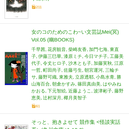
211
女のコのためのこわ~い文芸誌Mei(冥)
Vol.05 (幽BOOKS)
千早茜
花房観音
柴崎友香
加門七海
東直
子
伊藤三巳華
漆原ミチ
今日マチ子
工藤美
代子
令丈ヒロ子
沙木とも子
加藤実秋
江原
一哲
町田尚子
佐藤弓生
朝宮運河
三輪チ
サ
藤野可織
東雅夫
立原透耶
小島水青
勝
山海百合
朝倉かすみ
篠田真由美
はやみね
かおる
下元智絵
近藤ようこ
波津彬子
藤野
恵美
辻村深月
椰月美智子
61
そっと、抱きよせて 競作集 <怪談実話