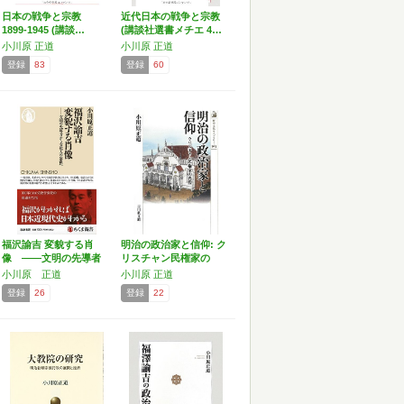
日本の戦争と宗教
近代日本の戦争と宗教
1899-1945 (講談…
(講談社選書メチエ 4…
小川原 正道
小川原 正道
登録
83
登録
60
福沢諭吉 変貌する肖
明治の政治家と信仰: ク
像 ――文明の先導者
リスチャン民権家の
から…
肖…
小川原 正道
小川原 正道
登録
26
登録
22