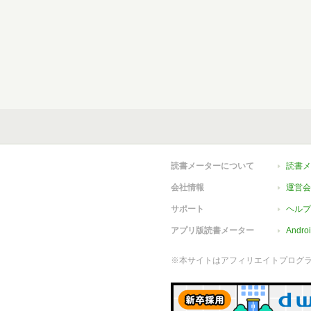
読書メーターについて
読書メ
会社情報
運営会
サポート
ヘルプ
アプリ版読書メーター
Andr
※本サイトはアフィリエイトプログ