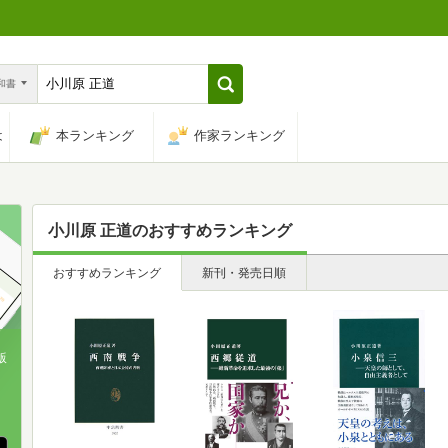
n和書
は
本ランキング
作家ランキング
小川原 正道
のおすすめランキング
おすすめランキング
新刊・発売日順
版
、