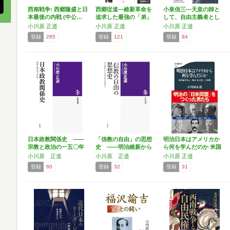
西南戦争: 西郷隆盛と日
西郷従道―維新革命を
小泉信三―天皇の師と
本最後の内戦 (中公…
追求した最強の「弟」
して、自由主義者とし
(…
て …
小川原 正道
小川原 正道
小川原 正道
登録
285
登録
121
登録
94
日本政教関係史 ――
「信教の自由」の思想
明治日本はアメリカか
宗教と政治の一五〇年
史 ――明治維新から
ら何を学んだのか 米国
(…
旧統…
留…
小川原 正道
小川原 正道
小川原 正道
登録
60
登録
32
登録
31