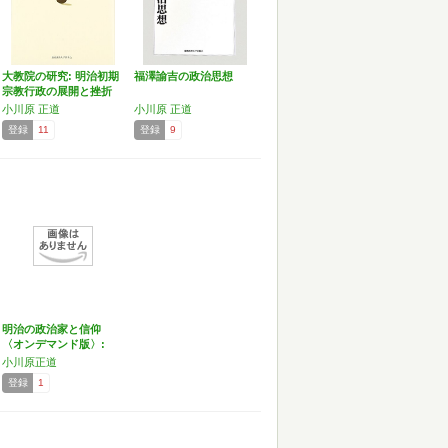
大教院の研究: 明治初期
福澤諭吉の政治思想
宗教行政の展開と挫折
小川原 正道
小川原 正道
登録
11
登録
9
明治の政治家と信仰
〈オンデマンド版〉:
ク…
小川原正道
登録
1