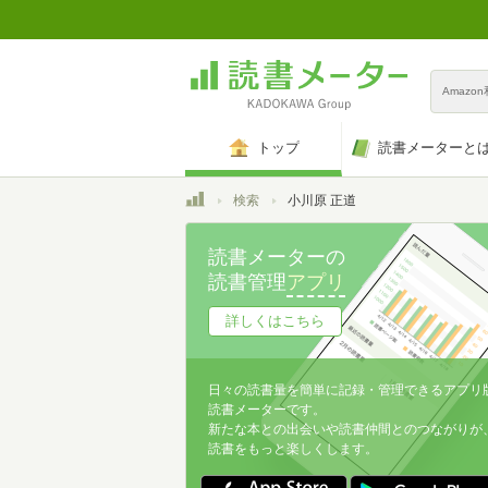
Amazo
トップ
読書メーターと
トップ
検索
小川原 正道
読書メーターの
読書管理
アプリ
詳しくはこちら
日々の読書量を簡単に記録・管理できるアプリ
読書メーターです。
新たな本との出会いや読書仲間とのつながりが
読書をもっと楽しくします。