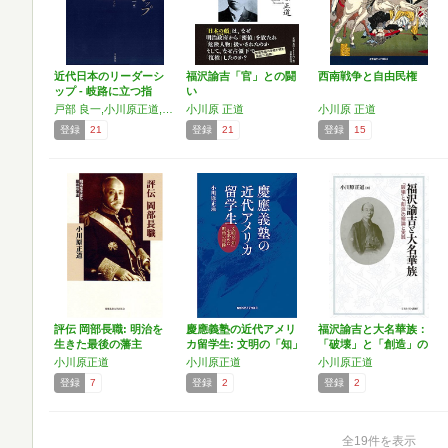
近代日本のリーダーシ
福沢諭吉「官」との闘
西南戦争と自由民権
ップ - 岐路に立つ指
い
導…
戸部 良一,小川原正道,瀧井一博,奈良岡聰智,フレドリック・ディキンソン,黒沢文貴,武田知己,波多野澄雄,庄司潤一郎,楠綾子,黄自進,佐藤卓己,河野仁,野中郁次郎,佐古丞
小川原 正道
小川原 正道
登録
21
登録
21
登録
15
評伝 岡部長職: 明治を
慶應義塾の近代アメリ
福沢諭吉と大名華族：
生きた最後の藩主
カ留学生: 文明の「知」
「破壊」と「創造」の
…
理論…
小川原正道
小川原正道
小川原正道
登録
7
登録
2
登録
2
全19件を表示