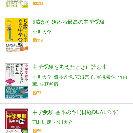
132
5歳から始める最高の中学受験
小川大介
114
中学受験を考えたときに読む本
小川大介
齋藤達也
安浪京子
宝槻泰伸
竹内
薫
矢萩邦彦
73
中学受験 基本のキ! (日経DUALの本)
西村則康
小川大介
59