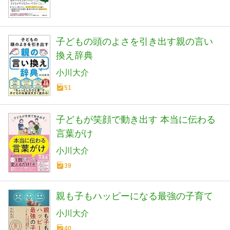
子どもの頭のよさを引き出す親の言い
換え辞典
小川大介
51
子どもが笑顔で動き出す 本当に伝わる
言葉がけ
小川大介
39
親も子もハッピーになる最強の子育て
小川大介
40